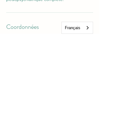
Coordonnées
Français
SOS Changement, Rue de l'Avenir, Mirabel,
QC, Canada
info@psyfam.ca
Clinique de psychiatrie familiale
www.psyfam.ca
info@psyfam.ca
©2026 par Clinique de psychiatrie familiale