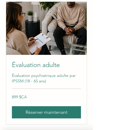
Évaluation adulte
Évaluation psychiatrique adulte par
IPSSM (18 - 65 ans)
899
899 $CA
dollars
canadiens
Réserver maintenant