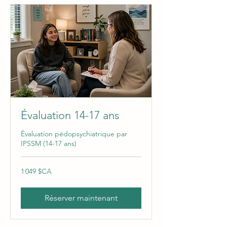
Évaluation 14-17 ans
Évaluation pédopsychiatrique par
IPSSM (14-17 ans)
1 049
1 049 $CA
dollars
canadiens
Réserver maintenant