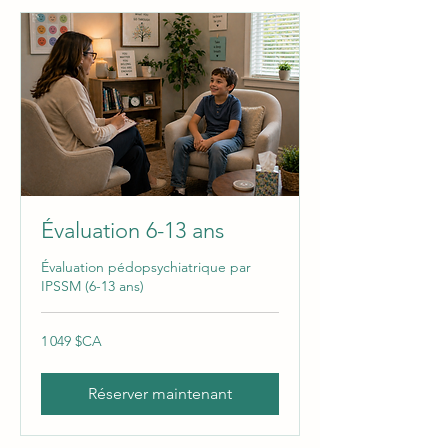
Évaluation 6-13 ans
Évaluation pédopsychiatrique par
IPSSM (6-13 ans)
1 049
1 049 $CA
dollars
canadiens
Réserver maintenant